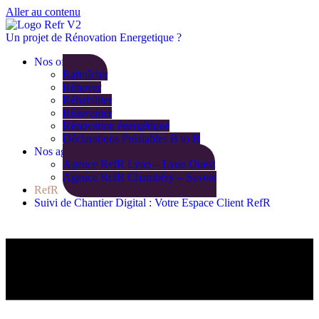
Aller au contenu
Un projet de Rénovation Energetique ?
Nos offres
Rafraîchir
Rénover
Réhabiliter
Réinventer
Rénovation énergétique
Déclarations Préalables B to B
Nos agences
Agence RefR Lyon – Lyon Ouest
Agence RefR Chambéry – Savoie
RefR
Suivi de Chantier Digital : Votre Espace Client RefR