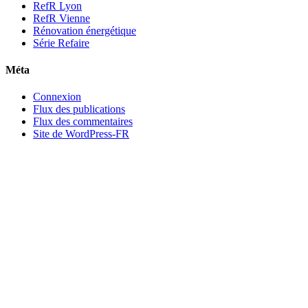
RefR Lyon
RefR Vienne
Rénovation énergétique
Série Refaire
Méta
Connexion
Flux des publications
Flux des commentaires
Site de WordPress-FR
Faire un devis
Les offres RefR
Rafraichir
Rénover