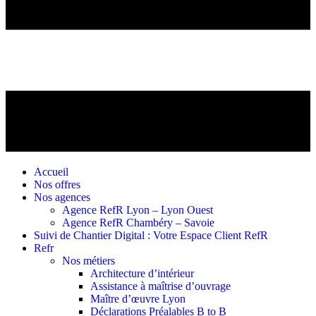
Accueil
Nos offres
Nos agences
Agence RefR Lyon – Lyon Ouest
Agence RefR Chambéry – Savoie
Suivi de Chantier Digital : Votre Espace Client RefR
Refr
Nos métiers
Architecture d’intérieur
Assistance à maîtrise d’ouvrage
Maître d’œuvre Lyon
Déclarations Préalables B to B