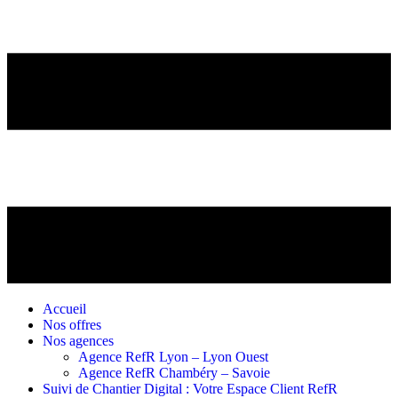
Accueil
Nos offres
Nos agences
Agence RefR Lyon – Lyon Ouest
Agence RefR Chambéry – Savoie
Suivi de Chantier Digital : Votre Espace Client RefR