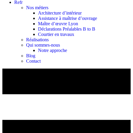
Refr
Nos métiers
Architecture d’intérieur
Assistance à maîtrise d’ouvrage
Maître d’œuvre Lyon
Déclarations Préalables B to B
Courtier en travaux
Réalisations
Qui sommes-nous
Notre approche
Blog
Contact