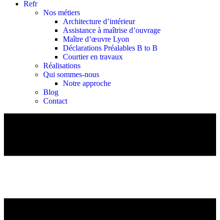
Refr
Nos métiers
Architecture d’intérieur
Assistance à maîtrise d’ouvrage
Maître d’œuvre Lyon
Déclarations Préalables B to B
Courtier en travaux
Réalisations
Qui sommes-nous
Notre approche
Blog
Contact