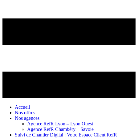
Accueil
Nos offres
Nos agences
Agence RefR Lyon – Lyon Ouest
Agence RefR Chambéry – Savoie
Suivi de Chantier Digital : Votre Espace Client RefR