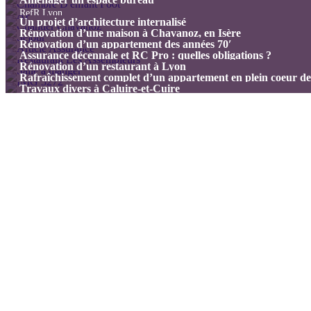
RefR (nom de l'agence)
3 mois
RefR Lyon
Un projet d’architecture internalisé
10000€
Rénovation d’une maison à Chavanoz, en Isère
3,5 mois
Rénovation d’un appartement des années 70′
Assurance décennale et RC Pro : quelles obligations ?
Rénovation d’un restaurant à Lyon
Rafraîchissement complet d’un appartement en plein coeur d
Travaux divers à Caluire-et-Cuire
Faire un devis
Les offres RefR
Rafraichir
Rénover
Réhabiliter
Réinventer
Rénovation énergétique