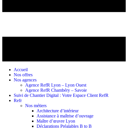
Accueil
Nos offres
Nos agences
Agence RefR Lyon – Lyon Ouest
Agence RefR Chambéry – Savoie
Suivi de Chantier Digital : Votre Espace Client RefR
Refr
Nos métiers
Architecture d’intérieur
Assistance à maîtrise d’ouvrage
Maître d’œuvre Lyon
Déclarations Préalables B to B