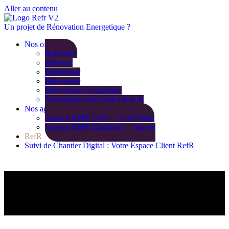
Aller au contenu
Un projet de Rénovation Energetique ?
Nos offres
Rafraîchir
Rénover
Réhabiliter
Réinventer
Rénovation énergétique
Déclarations Préalables B to B
Nos agences
Agence RefR Lyon – Lyon Ouest
Agence RefR Chambéry – Savoie
RefR
Suivi de Chantier Digital : Votre Espace Client RefR