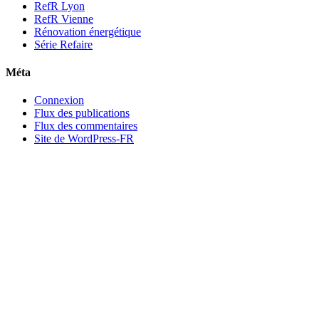
RefR Lyon
RefR Vienne
Rénovation énergétique
Série Refaire
Méta
Connexion
Flux des publications
Flux des commentaires
Site de WordPress-FR
Faire un devis
Les offres RefR
Rafraichir
Rénover