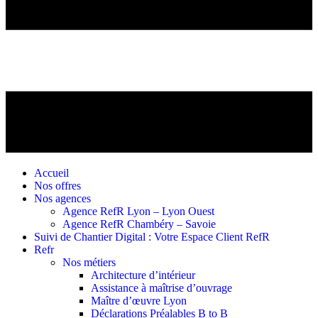
Accueil
Nos offres
Nos agences
Agence RefR Lyon – Lyon Ouest
Agence RefR Chambéry – Savoie
Suivi de Chantier Digital : Votre Espace Client RefR
Refr
Nos métiers
Architecture d’intérieur
Assistance à maîtrise d’ouvrage
Maître d’œuvre Lyon
Déclarations Préalables B to B