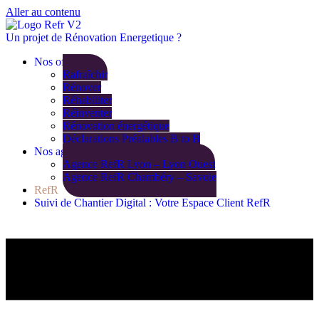
Aller au contenu
Un projet de Rénovation Energetique ?
Nos offres
Rafraîchir
Rénover
Réhabiliter
Réinventer
Rénovation énergétique
Déclarations Préalables B to B
Nos agences
Agence RefR Lyon – Lyon Ouest
Agence RefR Chambéry – Savoie
RefR
Suivi de Chantier Digital : Votre Espace Client RefR