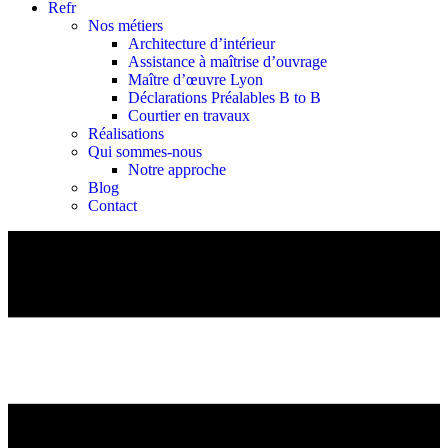
Refr
Nos métiers
Architecture d’intérieur
Assistance à maîtrise d’ouvrage
Maître d’œuvre Lyon
Déclarations Préalables B to B
Courtier en travaux
Réalisations
Qui sommes-nous
Notre approche
Blog
Contact