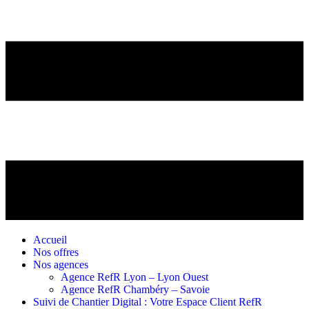
Accueil
Nos offres
Nos agences
Agence RefR Lyon – Lyon Ouest
Agence RefR Chambéry – Savoie
Suivi de Chantier Digital : Votre Espace Client RefR