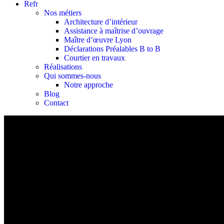
Refr
Nos métiers
Architecture d’intérieur
Assistance à maîtrise d’ouvrage
Maître d’œuvre Lyon
Déclarations Préalables B to B
Courtier en travaux
Réalisations
Qui sommes-nous
Notre approche
Blog
Contact