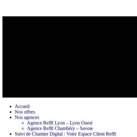
Accueil
Nos offres
Nos agences
Agence RefR Lyon – Lyon Ouest
Agence RefR Chambéry – Savoie
Suivi de Chantier Digital : Votre Espace Client RefR