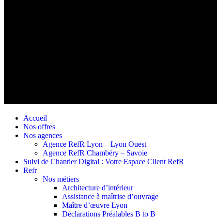
Accueil
Nos offres
Nos agences
Agence RefR Lyon – Lyon Ouest
Agence RefR Chambéry – Savoie
Suivi de Chantier Digital : Votre Espace Client RefR
Refr
Nos métiers
Architecture d’intérieur
Assistance à maîtrise d’ouvrage
Maître d’œuvre Lyon
Déclarations Préalables B to B