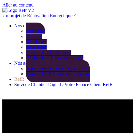
Aller au contenu
Un projet de Rénovation Energetique ?
Nos offres
Rafraîchir
Rénover
Réhabiliter
Réinventer
Rénovation énergétique
Déclarations Préalables B to B
Nos agences
Agence RefR Lyon – Lyon Ouest
Agence RefR Chambéry – Savoie
RefR
Suivi de Chantier Digital : Votre Espace Client RefR